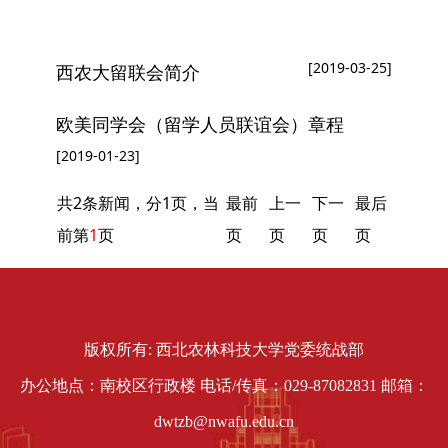
您现在所在的位置：
网站首页
»
统战团体
» 留联会
[2019-03-25]
西农大留联会简介
欧美同学会（留学人员联谊会）章程
[2019-01-23]
共2条新闻，分1页，当
最前
上一
下一
最后
前第
1
页
页
页
页
页
版权所有: 西北农林科技大学党委统战部
办公地点：南校区行政楼 电话/传真：029-87082831 邮箱：
dwtzb@nwafu.edu.cn