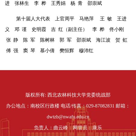
进 张林生 李 桦 王秀娟 杨 青 邵崇斌
第十届人大代表 上官周平 马艳萍 王 敏 王进
义 邓 谨 史明霞 吉 红（副主任） 李 桦 佟小刚
张 静
陈 军 陈树林 郭 军 邵崇斌 海江波 贺 虹
傅 强 窦 琴 慕小倩 樊恒辉 穆沛红
版权所有: 西北农林科技大学党委统战部
办公地点：南校区行政楼 电话/传真：029-87082831 邮箱：
dwtzb@nwafu.edu.cn
负责人：曲云峰 网管员：康乐