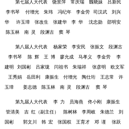
第七届人大代表 饶景萍 常庆瑞 魏晓妹 吕新民
李书琴 付增光 朱玮 冯纪年 李金劳 司汉武 刘兴
华 许玉璋 张改生 张建华 李 华 沈忠勋 邵明安
陈玉林 南 灵 段渊古 窦 琴
第八届人大代表 杨家荣 李安民 张振文 段渊古
李书琴 陈 辉 王 博 廖允成 马孝义 李金劳 李
建明 刘国彬 吕家珑 闫祖书 朱瑞祥 张彦明 欧文军
王秀娟 岳田利 康振生 付增光 陶仕珩 王志常 许
玉璋 姜志德 陈玉林 南 灵 段渊古 窦 琴
第九届人大代表 李 力 员海燕 佟小刚 康振生
管清美 吉 红（副主任） 陈树林 李周岐 朱德兰 刘
国彬 郭文川 韩 宏 张国权 王育才 邓 谨 张跃