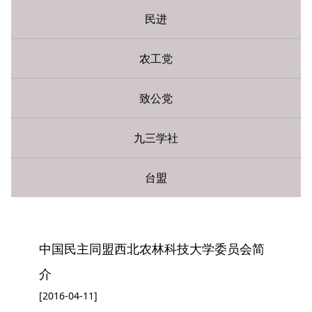
民进
农工党
致公党
九三学社
台盟
您现在所在的位置：
网站首页
»
民主党派
» 民盟
中国民主同盟西北农林科技大学委员会简
介
[2016-04-11]