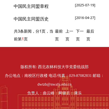
[2025-07-19]
中国民主同盟章程
[2016-04-27]
中国民主同盟历史
共3条新闻，分1页，当
最前
上一
下一
最后
前第
1
页
页
页
页
页
版权所有: 西北农林科技大学党委统战部
办公地点：南校区行政楼 电话/传真：029-87082831 邮箱：
dwtzb@nwafu.edu.cn
负责人：曲云峰 网管员：康乐