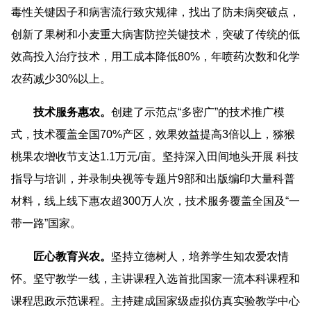
毒性关键因子和病害流行致灾规律，找出了防未病突破点，
创新了果树和小麦重大病害防控关键技术，突破了传统的低
效高投入治疗技术，用工成本降低80%，年喷药次数和化学
农药减少30%以上。
技术服务惠农。
创建了示范点“多密广”的技术推广模
式，技术覆盖全国70%产区，效果效益提高3倍以上，猕猴
桃果农增收节支达1.1万元/亩。坚持深入田间地头开展 科技
指导与培训，并录制央视等专题片9
部和
出版编印大量科普
材料，线上线下惠农超300万人次，技术服务覆盖全国及“一
带一路”国家。
匠心教育兴农。
坚持立德树人，培养学生
知农
爱农情
怀。坚守教学一线，主讲课程入选首批国家一流本科课程和
课程思政示范课程。主持建成国家级虚拟仿真实验教学中心